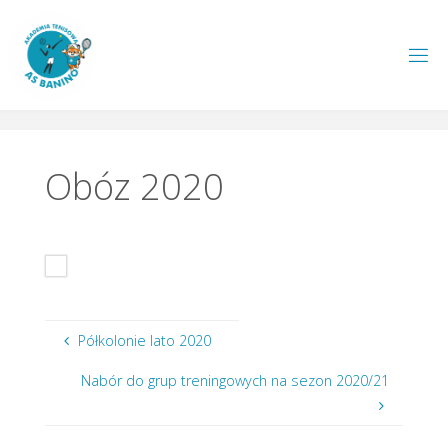
Przejdź
do
treści
A
S
B
A
N
I
N
O
.
P
L
Obóz 2020
Półkolonie lato 2020
Nabór do grup treningowych na sezon 2020/21