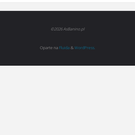
©2026 AsBanino.pl
Oparte na
Fluida
&
WordPress.