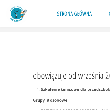
Przejdź
do
STRONA GŁÓWNA
A
treści
S
B
A
N
I
N
O
.
P
L
obowiązuje od września 2
Szkolenie tenisowe dla przedszkola
Grupy 8 osobowe