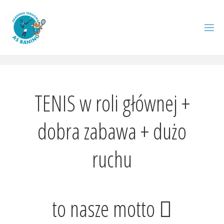
Przejdź
do
treści
A
S
B
A
N
I
N
O
.
P
L
TENIS w roli głównej +
dobra zabawa + dużo
ruchu
to nasze motto
